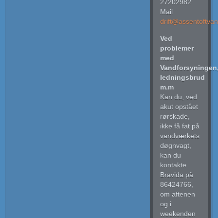
27202982
Mail
drift@assentoftva
Ved
problemer
med
Vandforsyningen
ledningsbrud
m.m
Kan du, ved
akut opstået
rørskade,
ikke få fat på
vandværkets
døgnvagt,
kan du
kontakte
Bravida på
86424766,
om aftenen
og i
weekenden