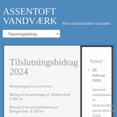
ASSENTOFT
VANDVÆRK
Rent vand kommer fra hanen
Tilslutningsbidrag
Nyhed
2024
20.
februar
2026
Afregningspris excl moms.
Hermed
Bidrag til hovedanlæg pr. Boligenhed:
indkladelse
4.391 kr.
til
ekstraordinær
Bidrag til forsyningsledning pr.
generalforsaml
Boligenhed: 9.593 kr.
2026