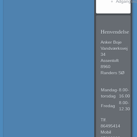
Adgangsko
Henvendelse
Anker Boje
Vandværksvej
34
Assentoft
8960
Randers SØ
Mandag-
8.00-
torsdag
16.00
8.00-
Fredag
12.30
Tlf.
86495414
Mobil