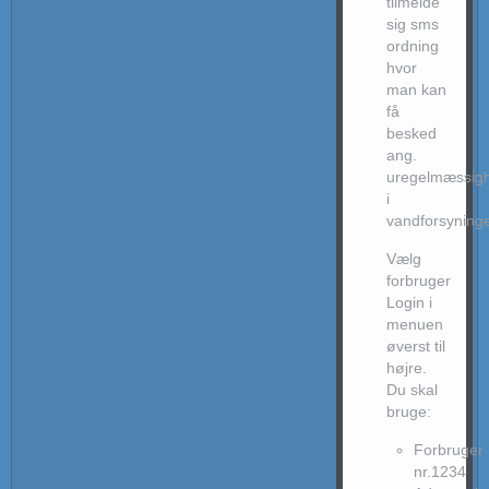
tilmelde
sig sms
ordning
hvor
man kan
få
besked
ang.
uregelmæssig
i
vandforsyning
Vælg
forbruger
Login i
menuen
øverst til
højre.
Du skal
bruge:
Forbruger
nr.1234