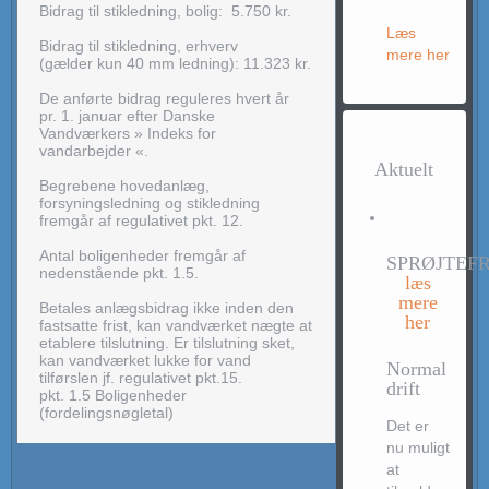
Bidrag til stikledning, bolig: 5.750 kr.
Læs
Bidrag til stikledning, erhverv
mere her
(gælder kun 40 mm ledning): 11.323 kr.
De anførte bidrag reguleres hvert år
pr. 1. januar efter Danske
Vandværkers » Indeks for
vandarbejder «.
Aktuelt
Begrebene hovedanlæg,
forsyningsledning og stikledning
fremgår af regulativet pkt. 12.
Antal boligenheder fremgår af
SPRØJTEFR
nedenstående pkt. 1.5.
læs
mere
Betales anlægsbidrag ikke inden den
her
fastsatte frist, kan vandværket nægte at
etablere tilslutning. Er tilslutning sket,
kan vandværket lukke for vand
Normal
tilførslen jf. regulativet pkt.15.
drift
pkt. 1.5 Boligenheder
(fordelingsnøgletal)
Det er
nu muligt
at