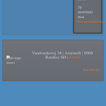
Tlf
86409882
Mail
kasserer@kristrup
Vandværksvej 34 | Assentoft | 8960
Randers SØ |
Email
Kontakt (it)