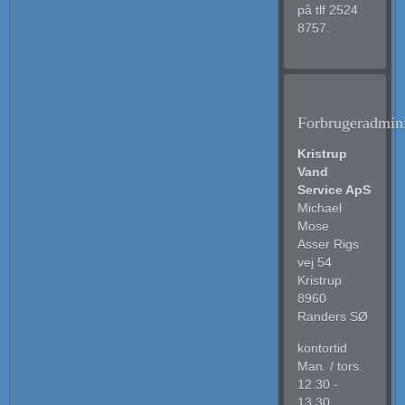
på tlf 2524
8757.
Forbrugeradmini
Kristrup
Vand
Service ApS
Michael
Mose
Asser Rigs
vej 54
Kristrup
8960
Randers SØ
kontortid
Man. / tors.
12.30 -
13.30